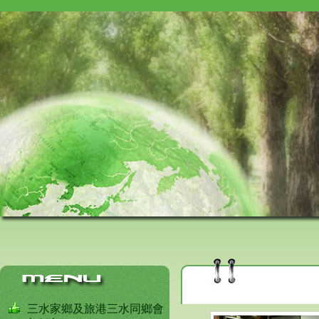
三水家鄉及旅港三水同鄉會