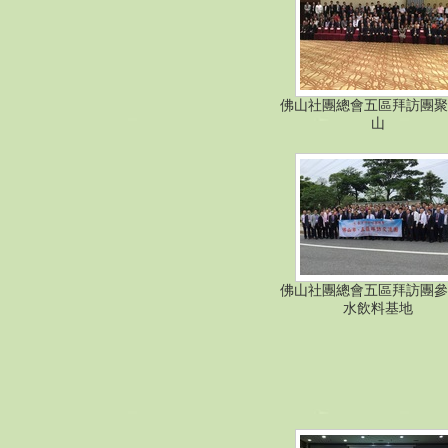
佛山社團總會五區拜訪團聚
山
佛山社團總會五區拜訪團參
水飲料基地