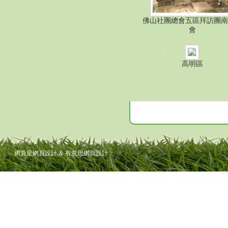
佛山社團總會五區拜訪團南
會
高明區
網頁皇網頁設計
&
有意思網頁設計