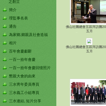
之創立
簡介
理監事名表
通告
佛山社團總會五區拜訪團20
五月
為家鄉,鄉親及社會造福
相片
佛山社團總會五區拜訪團20
百年會慶獻辭
五月
一百一拾年會慶
一百一拾年會慶回憶照片
懇親大會的由來
三水靑年委員專頁
三水義工小組專頁
三水連結, 短片分享